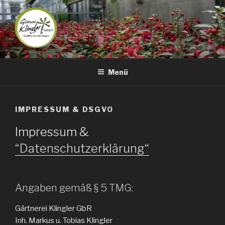
Zum
Inhalt
springen
GÄRTNEREI KLINGLER –
Qualität aus der Region…
SALACH
Menü
IMPRESSUM & DSGVO
Impressum &
“Datenschutzerklärung“
Angaben gemäß § 5 TMG:
Gärtnerei Klingler GbR
Inh. Markus u. Tobias Klingler